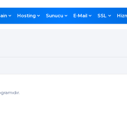
Zİ
ain
Hosting
Sunucu
E-Mail
SSL
Hiz
ogramıdır.