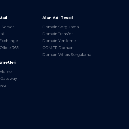
Mail
Alan Adı Tescil
l Server
Domain Sorgulama
ail
Domain Transfer
 Exchange
Domain Yenileme
Office 365
COM.TR Domain
Domain Whois Sorgulama
zmetleri
şivleme
 Gateway
eti