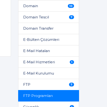
Domain
10
Domain Tescil
7
Domain Transfer
E-Bülten Çözümleri
E-Mail Hataları
E-Mail Hizmetleri
1
E-Mail Kurulumu
FTP
7
FTP Programları
Güvenlik
1