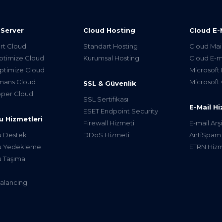
 Server
Cloud Hosting
Cloud E-
rt Cloud
Standart Hosting
Cloud Mai
timize Cloud
Kurumsal Hosting
Cloud E-m
timize Cloud
Microsoft
mans Cloud
Microsoft 
SSL & Güvenlik
per Cloud
SSL Sertifikası
E-Mail Hi
ESET Endpoint Security
u Hizmetleri
Firewall Hizmeti
E-mail Ar
u Destek
DDoS Hizmeti
AntiSpam
u Yedekleme
ETRN Hizm
 Taşıma
alancing