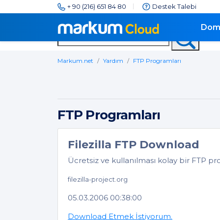
YARDIM MERKE
+ 90 (216) 651 84 80
Destek Talebi
Dom
Markum.net
Yardım
FTP Programları
FTP Programları
Filezilla FTP Download
Ücretsiz ve kullanılması kolay bir FTP pr
filezilla-project.org
05.03.2006 00:38:00
Download Etmek İstiyorum.