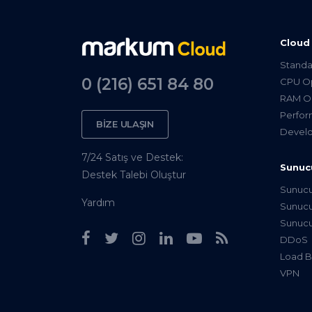
Cloud
Standa
0 (216) 651 84 80
CPU Op
RAM Op
Perfor
BİZE ULAŞIN
Develo
7/24 Satış ve Destek:
Sunuc
Destek Talebi Oluştur
Sunuc
Yardım
Sunuc
Sunucu
DDoS
Load B
VPN