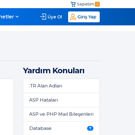
Sepetim
0
metler
Üye Ol
Giriş Yap
Yardım Konuları
.TR Alan Adları
ASP Hataları
ASP ve PHP Mail Bileşenleri
Database
7