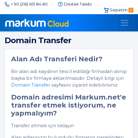
+ 90 (216) 651 84 80
Destek Talebi
Markum.net
Yardım
Domain Transfer
Sepetim
0
Domain Transfer
Alan Adı Transferi Nedir?
Bir alan adı kaydının tescil edildiği firmadan alınıp
başka bir firmaya aktarılmasıdır. Detaylı bilgi için
Domain Transfer
sayfasını ziyaret edebilirsiniz.
Domain adresimi Markum.net'e
transfer etmek istiyorum, ne
yapmalıyım?
Transfer etmek için tıklayın
Alan adlarınızın bulunduğu firmanın panelinden