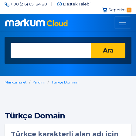
+ 90 (216) 651 84 80
Destek Talebi
Sepetim
0
Ara
Markum.net
Yardım
Türkçe Domain
Türkçe Domain
Türkçe karakterli alan adı için