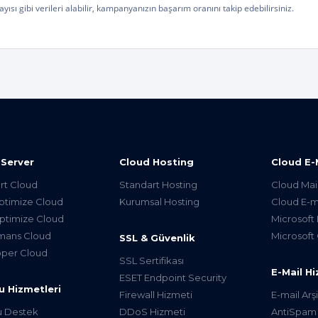
ı gibi verileri alabilir, kampanyanızın başarım oranını takip edebilirsiniz.
 Server
Cloud Hosting
Cloud E-
rt Cloud
Standart Hosting
Cloud Mai
timize Cloud
Kurumsal Hosting
Cloud E-m
timize Cloud
Microsoft
mans Cloud
Microsoft 
SSL & Güvenlik
per Cloud
SSL Sertifikası
E-Mail Hi
ESET Endpoint Security
u Hizmetleri
Firewall Hizmeti
E-mail Ar
u Destek
DDoS Hizmeti
AntiSpam