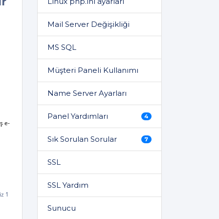
ir
Linux php.ini ayarları
Mail Server Değişikliği
MS SQL
Müşteri Paneli Kullanımı
Name Server Ayarları
Panel Yardımları
4
ş e-
Sık Sorulan Sorular
7
SSL
SSL Yardım
iz 1
Sunucu