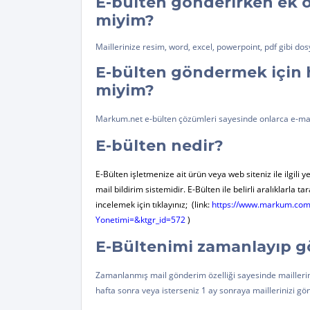
E-bülten gönderirken ek o
miyim?
Maillerinize resim, word, excel, powerpoint, pdf gibi dosy
E-bülten göndermek için ha
miyim?
Markum.net e-bülten çözümleri sayesinde onlarca e-mail 
E-bülten nedir?
E-Bülten işletmenize ait ürün veya web siteniz ile ilgili 
mail bildirim sistemidir. E-Bülten ile belirli aralıklarla 
incelemek için tıklayınız;
(link:
https://www.markum.com/l
Yonetimi=&ktgr_id=572
)
E-Bültenimi zamanlayıp g
Zamanlanmış mail gönderim özelliği sayesinde mailleriniz
hafta sonra veya isterseniz 1 ay sonraya maillerinizi gön