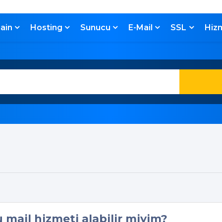
ain
Hosting
Sunucu
E-Mail
SSL
Hiz
 mail hizmeti alabilir miyim?