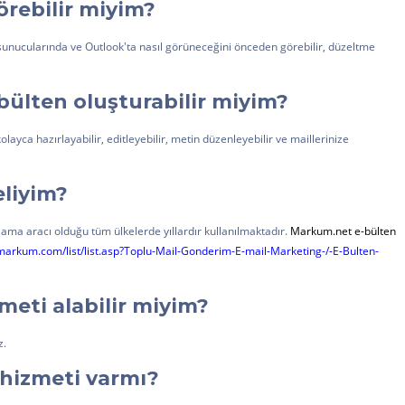
örebilir miyim?
sunucularında ve Outlook'ta nasıl görüneceğini önceden görebilir, düzeltme
bülten oluşturabilir miyim?
ca hazırlayabilir, editleyebilir, metin düzenleyebilir ve maillerinize
liyim?
rlama aracı olduğu tüm ülkelerde yıllardır kullanılmaktadır.
Markum.net e-bülten
markum.com/list/list.asp?Toplu-Mail-Gonderim-E-mail-Marketing-/-E-Bulten-
zmeti alabilir miyim?
z.
 hizmeti varmı?