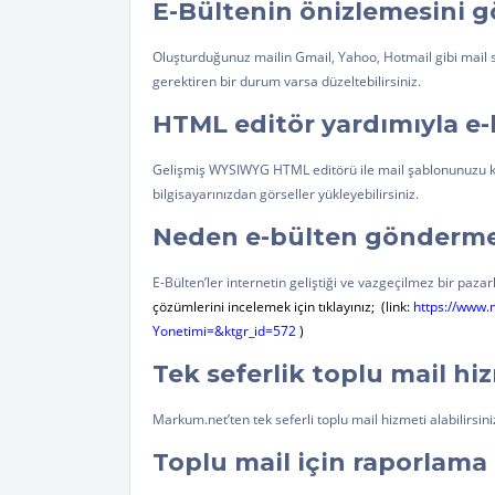
E-Bültenin önizlemesini g
Oluşturduğunuz mailin Gmail, Yahoo, Hotmail gibi mail 
gerektiren bir durum varsa düzeltebilirsiniz.
HTML editör yardımıyla e-
Gelişmiş WYSIWYG HTML editörü ile mail şablonunuzu kolay
bilgisayarınızdan görseller yükleyebilirsiniz.
Neden e-bülten gönderme
E-Bülten’ler internetin geliştiği ve vazgeçilmez bir paza
çözümlerini incelemek için tıklayınız;
(link:
https://www.
Yonetimi=&ktgr_id=572
)
Tek seferlik toplu mail hi
Markum.net’ten tek seferli toplu mail hizmeti alabilirsini
Toplu mail için raporlama