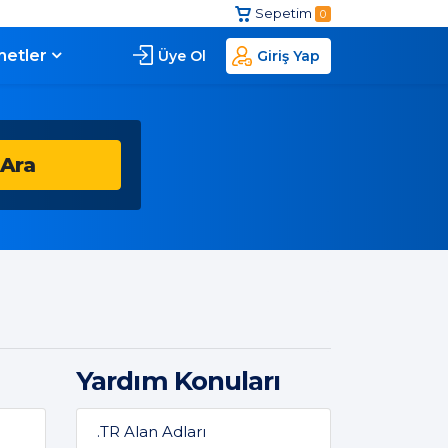
Sepetim
0
metler
Üye Ol
Giriş Yap
Ara
Yardım Konuları
.TR Alan Adları