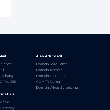
Mail
Alan Adı Tescil
l Server
Domain Sorgulama
ail
Domain Transfer
 Exchange
Domain Yenileme
Office 365
COM.TR Domain
Domain Whois Sorgulama
zmetleri
şivleme
 Gateway