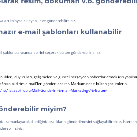
larak resim, döküman v.b. gönderebil
aları kolayca ekleyebilir ve gönderebilirsiniz.
zır e-mail şablonları kullanabilir
şablonu arasından birini seçerek bülten gönderebilirisiniz.
yenilikleri, duyuruları, gelişmeleri ve güncel herşeyden haberdar etmek için yapılmı
tarafınıza bildirim e-mail'leri gönderilecektir. Markum.net e-bülten çözümlerini
ist/list.asp?Toplu-Mail-Gonderim-E-mail-Marketing-/-E-Bulten-
önderebilir miyim?
i zamanlayarak dilediğiniz aralıklarla gönderilmesini sağlayabilirisiniz. İstersen
derebilirsiniz.