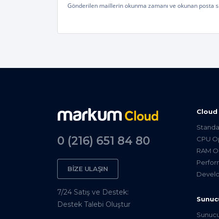
Gönderilen maillerin okunma zamanı ve okunan posta sayıs
Cloud
Standa
0 (216) 651 84 80
CPU Op
RAM Op
Perfor
BİZE ULAŞIN
Develo
7/24 Satış ve Destek:
Sunuc
Destek Talebi Oluştur
Sunuc