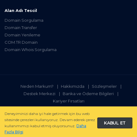
Alan Adı Tescil
Domain Sorgulama
Domain Transfer
Domain Yenileme
COM.TR Domain
Domain Whois Sorgulama
Neden Markum?
Hakkımızda
Sözleşmeler
Destek Merkezi
Banka ve Ödeme Bilgileri
Kariyer Fırsatları
Deneyiminizi daha iyi hale getirmek için bu web
sitesinde çerezleri kullanıyoruz. Devam ederek çerez
© 2000 -
2026 Markum.com - Tüm hakları saklıdır.
KABUL ET
kullanımımızı kabul etmiş oluyorsunuz.
Daha
Fazla Bilgi