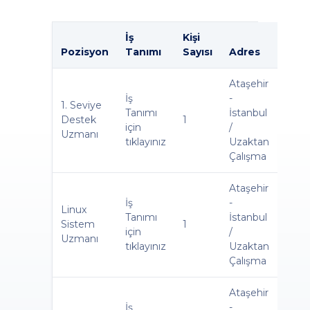
İş
Kişi
Pozisyon
Tanımı
Sayısı
Adres
Ataşehir
İş
-
1. Seviye
Tanımı
İstanbul
Destek
1
için
/
Uzmanı
tıklayınız
Uzaktan
Çalışma
Ataşehir
İş
-
Linux
Tanımı
İstanbul
Sistem
1
için
/
Uzmanı
tıklayınız
Uzaktan
Çalışma
Ataşehir
İş
-