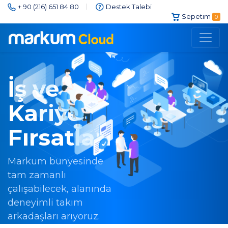
+ 90 (216) 651 84 80
Destek Talebi
Sepetim
0
İş ve
Kariyer
Fırsatları
Markum bünyesinde
tam zamanlı
çalışabilecek, alanında
deneyimli takım
arkadaşları arıyoruz.