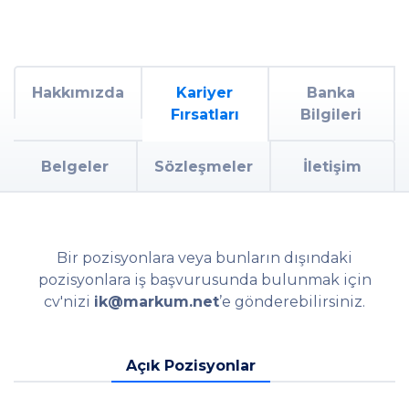
Kariyer hedeflerinize
uygun pozisyonlarımız
için iş başvurusunda
bulunabilirsiniz.
Hakkımızda
Kariyer
Banka
Fırsatları
Bilgileri
Açık Pozisyonlar
Belgeler
Sözleşmeler
İletişim
Bir pozisyonlara veya bunların dışındaki
pozisyonlara iş başvurusunda bulunmak için
cv'nizi
ik@markum.net
’e gönderebilirsiniz.
Açık Pozisyonlar