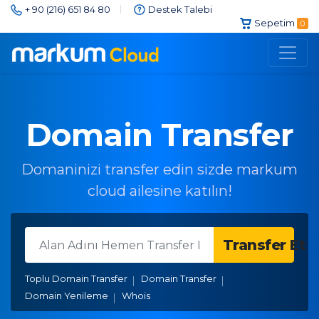
sepet_id:
+ 90 (216) 651 84 80
Destek Talebi
Sepetim
0
Domain Transfer
Domaninizi transfer edin sizde markum
cloud ailesine katılın!
Transfer Et
Toplu Domain Transfer
Domain Transfer
Domain Yenileme
Whois