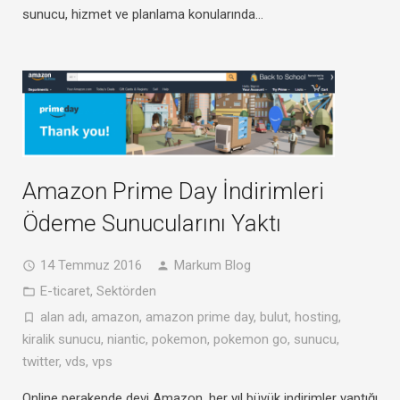
sunucu, hizmet ve planlama konularında…
Amazon Prime Day İndirimleri
Ödeme Sunucularını Yaktı
14 Temmuz 2016
Markum Blog
E-ticaret
,
Sektörden
alan adı
,
amazon
,
amazon prime day
,
bulut
,
hosting
,
kiralik sunucu
,
niantic
,
pokemon
,
pokemon go
,
sunucu
,
twitter
,
vds
,
vps
Online perakende devi Amazon, her yıl büyük indirimler yaptığı