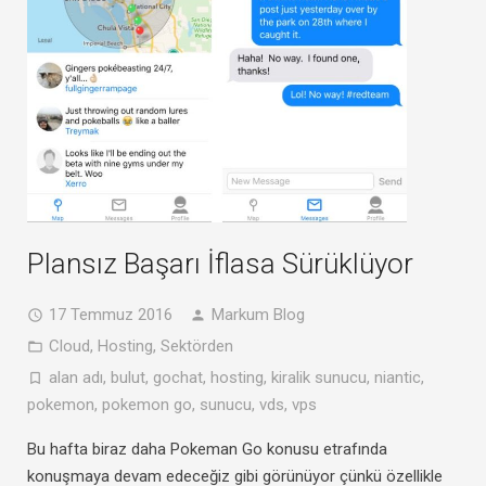
Plansız Başarı İflasa Sürüklüyor
17 Temmuz 2016
Markum Blog
Cloud
,
Hosting
,
Sektörden
alan adı
,
bulut
,
gochat
,
hosting
,
kiralik sunucu
,
niantic
,
pokemon
,
pokemon go
,
sunucu
,
vds
,
vps
Bu hafta biraz daha Pokeman Go konusu etrafında
konuşmaya devam edeceğiz gibi görünüyor çünkü özellikle