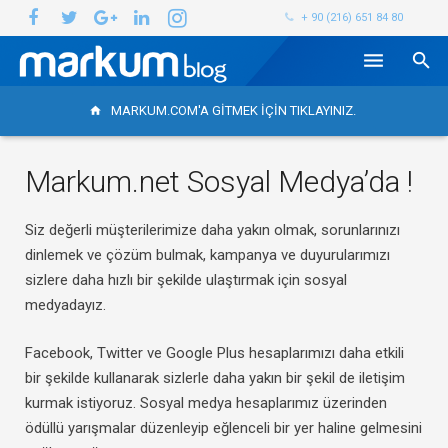
+ 90 (216) 651 84 80
Kategoriler
MARKUM.COM'A GITMEK IÇIN TIKLAYINIZ.
home
Üye Ol
Markum.net Sosyal Medya’da !
İletişim
Siz değerli müşterilerimize daha yakın olmak, sorunlarınızı
dinlemek ve çözüm bulmak, kampanya ve duyurularımızı
sizlere daha hızlı bir şekilde ulaştırmak için sosyal
medyadayız.
Facebook, Twitter ve Google Plus hesaplarımızı daha etkili
bir şekilde kullanarak sizlerle daha yakın bir şekil de iletişim
kurmak istiyoruz. Sosyal medya hesaplarımız üzerinden
ödüllü yarışmalar düzenleyip eğlenceli bir yer haline gelmesini